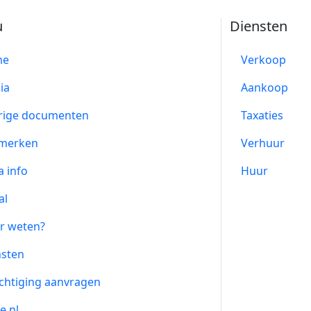
u
Diensten
me
Verkoop
ia
Aankoop
rige documenten
Taxaties
merken
Verhuur
a info
Huur
al
r weten?
nsten
chtiging aanvragen
e.nl