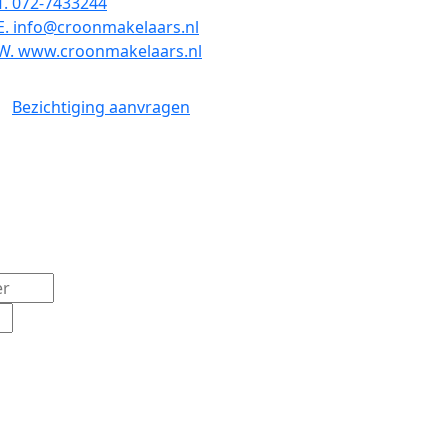
T. 072-7433244
E. info@croonmakelaars.nl
W. www.croonmakelaars.nl
Bezichtiging aanvragen