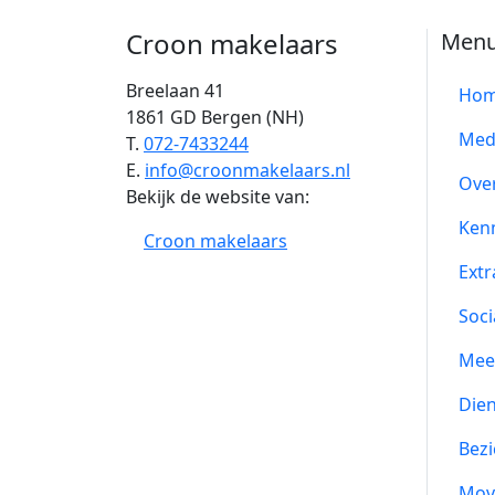
Croon makelaars
Men
Breelaan 41
Ho
1861 GD Bergen (NH)
Med
T.
072-7433244
E.
info@croonmakelaars.nl
Ove
Bekijk de website van:
Ken
Croon makelaars
Extr
Soci
Mee
Die
Bezi
Mov